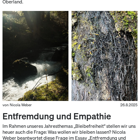
Oberland.
von Nicola Weber
26.8.2025
Entfremdung und Empathie
Im Rahmen unseres Jahresthemas „Bleibefreiheit“ stellen wir uns
heuer auch die Frage: Was wollen wir bleiben lassen? Nicola
Weber beantwortet diese Frage im Essay „Entfremdung und