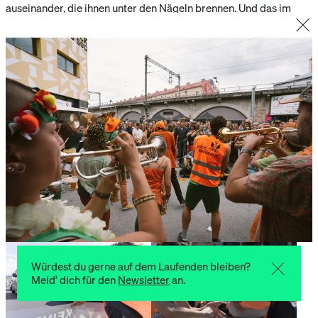
auseinander, die ihnen unter den Nägeln brennen. Und das im
wortwörtlichen Sinn: Einzelne sind Teil der
Letzten Generation
,
die sich aus Protest auf die Straßen klebt, um mit ihrer
unübersehbaren Anwesenheit auf die steigenden Temperaturen
und den Klimawandel hinzuweisen.
Ich will wissen, wie das zusammengeht:
Musik und
Demonstration
. Für Chrissy, die seit zirka sieben Jahren Mitglied
ist, ist es eigentlich keine Frage: „Es ist einfach unsere Form des
Aktionismus. Bei mir war es davor so, dass ich in Innsbruck schon
öfters auf Demonstrationen war, wo viel parolisiert wurde. Ich
dachte mir oft, ich steh zwar dahinter, was geschrien wird, aber
ich kann nicht mitschreien. Dann hab’ ich einmal Streetnoise
gehört und dachte mir: Das! Genau das! Und dann war ich dabei.“
Mehr Leute auf die Straße bringen
Leo musiziert seit zehn Jahren mit (also seitdem das Streetnoise
Orchestra
2013 gegründet
worden ist) und weiß, dass beim
Gründungsgedanken zwei Dinge im Fokus standen: die
Belebung
Würdest du gerne auf dem Laufenden bleiben?
des öffentlichen Raums und Menschen dazu zu bringen, bei
Meld’ dich für den
Newsletter
an.
Demos mitzumachen
. „Unsere Absicht war, mehr Buntheit auf die
Demonstrationen zu bringen, damit Leute, die sonst nicht auf
Demos gehen würden, ein anderes Bild davon kriegen und sich