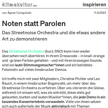
inspirieren
von Ágnes Czingulszki
11.9.2023
Noten statt Parolen
Das Streetnoise Orchestra und die etwas andere
Art zu demonstrieren
Das
Streetnoise Orchestra
(kurz: SNO) kann man weder
übersehen noch überhören. In ihrem Dresscode – in knall-orange
und -grünen Farben gehalten – und mit ihren brassigen Sounds
sind sie
laute Stimmungsmacher*innen
und ein beliebtes
Fotomotiv auf vielen Innsbrucker Demos.
Ich treffe mich mit zwei Mitgliedern, Christine Pichler und Leo
Rauch, in einem Innsbrucker Bogencafé, um mehr über das
Streetnoise Orchestra zu erfahren. Über uns vibrieren die Gleise,
während ich wissen will, was sie antreibt, diese stets gut
gelaunten, bunten und lauten Musiker*innen, die
jede Demo in ein
tanzendes Konzerterlebnis verwandeln
. Viele von ihnen setzen
sich auch außerhalb der Musik
aktivistisch
mit Themen