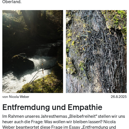
Oberland.
von Nicola Weber
26.8.2025
Entfremdung und Empathie
Im Rahmen unseres Jahresthemas „Bleibefreiheit“ stellen wir uns
heuer auch die Frage: Was wollen wir bleiben lassen? Nicola
Weber beantwortet diese Frage im Essay „Entfremdung und