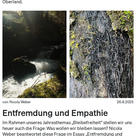
Oberland.
von Nicola Weber
26.8.2025
Entfremdung und Empathie
Im Rahmen unseres Jahresthemas „Bleibefreiheit“ stellen wir uns
heuer auch die Frage: Was wollen wir bleiben lassen? Nicola
Weber beantwortet diese Frage im Essay „Entfremdung und