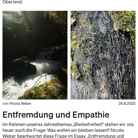
Oberland.
von Nicola Weber
26.8.2025
Entfremdung und Empathie
Im Rahmen unseres Jahresthemas „Bleibefreiheit“ stellen wir uns
heuer auch die Frage: Was wollen wir bleiben lassen? Nicola
Weber beantwortet diese Frage im Essay „Entfremdung und