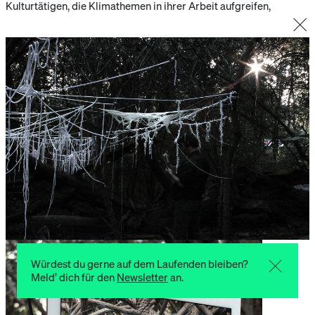
Kulturtätigen, die Klimathemen in ihrer Arbeit aufgreifen,
verflechten konnten.
Das im Oktober gebotene klimakulturelle Programm werden wir
beim 8. Treffpunkt
mit einem „Aftermovie“ Revue passieren
lassen
, der einen Zusammenschnitt aus über 30 Veranstaltungen
an 20 Orten zeigt.
Ein weiteres Highlight des Abends wird die beeindruckende
Installation MYCELIUM der Künstler*innen Zosia Hołubowska,
Claudia Strate und Joanna Zabielska
sein, welche das
Jahresmotto perfekt widerspiegelt.
―――
MYCELIUM ist eine immersive Multimedia-Installation, deren
Struktur und Funktionsweise von einem Pilzsystem inspiriert ist.
Im Vordergrund des Projekts steht eine nichtlineare Erzählung
über ein Ökosystem, das von
Fürsorge und Zusammenarbeit
angetrieben wird, und ein dezentrales Netzwerk, das allen
Würdest du gerne auf dem Laufenden bleiben?
Elementen des Waldökosystems Fürsorge und Hilfe bietet.
Meld’ dich für den
Newsletter
an.
Das Kunstwerk besteht aus mehreren Schichten. Es begann mit
der
Entwicklung von Texten
mit eingeladenen Autorinnen: