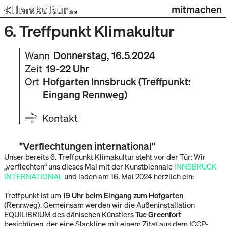
mitmachen
6. Treffpunkt Klimakultur
Wann
Donnerstag, 16.5.2024
Zeit
19-22 Uhr
Ort
Hofgarten Innsbruck (Treffpunkt:
Eingang Rennweg)
Kontakt
"Verflechtungen international"
Unser bereits 6. Treffpunkt Klimakultur steht vor der Tür: Wir
„verflechten“ uns dieses Mal mit der Kunstbiennale
INNSBRUCK
INTERNATIONAL
und laden am 16. Mai 2024 herzlich ein:
Treffpunkt ist um
19 Uhr beim Eingang zum Hofgarten
(Rennweg). Gemeinsam werden wir die Außeninstallation
EQUILIBRIUM des dänischen Künstlers
Tue Greenfort
besichtigen, der eine Slackline mit einem Zitat aus dem ICCP-