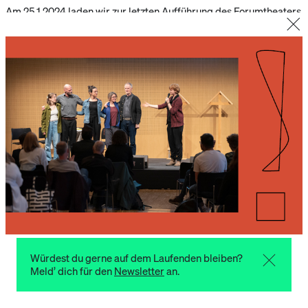
Am 25.1.2024 laden wir zur letzten Aufführung des Forumtheaters
„Jetzt! Das Theater mit der Zukunft“
ins Haus der Begegnung in
Innsbruck ein. Den Termin nützen wir gleichzeitig, um im Rahmen
des Theaterabends
zum ersten Treffpunkt im neuen Jahr
zusammenzukommen
. Interessierte sind herzlich eingeladen!
Nach der Aufführung bleibt bei Buffet und Getränken Zeit für
gemütlichen Ausklang und anregenden Austausch.
Für die Vorbereitung des Buffets wird
um Anmeldung gebeten
;
das Formular und alle Infos sind über den Button oben zu finden
(bitte bis einschließlich 15.1.2024 mit Name und E-Mail-Adresse
anmelden). Eine Teilnahme ist aber auch ohne Anmeldung
möglich. Wir freuen uns!
Schon gesehen?
Das Theater mit der Zukunft
Würdest du gerne auf dem Laufenden bleiben?
Meld’ dich für den
Newsletter
an.
Schon gesehen?