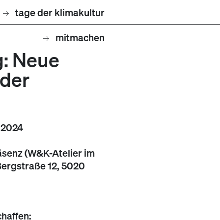
tage der klimakultur
mitmachen
g: Neue
lder
1.2024
räsenz (W&K-Atelier im
Bergstraße 12, 5020
haffen: