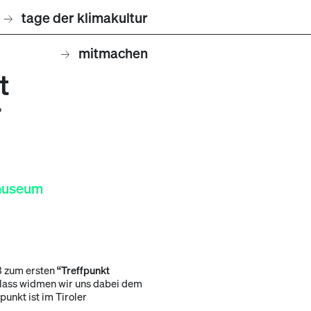
tage der klimakultur
mitmachen
t
r
museum
23 zum ersten
“Treffpunkt
nlass widmen wir uns dabei dem
unkt ist im Tiroler