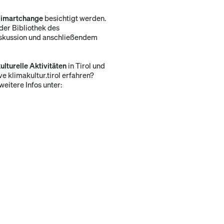
limartchange
besichtigt werden.
 der Bibliothek des
skussion und anschließendem
ulturelle Aktivitäten
in Tirol und
ve klimakultur.tirol erfahren?
itere Infos unter: